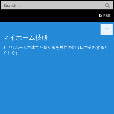

RSS

マイホーム技研

ミサワホームで建てた我が家を独自の切り口で分析するサ
メニュ
イトです

サイド

前へ

次へ

検索