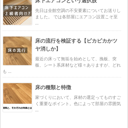
床下エアコンという選択肢
先日は全館空調の不安要素についてお送りし
ました。 では各部屋にエアコン設置こそ至
...
床の流行を検証する【ピカピカかツ
ヤ消しか】
最近の床って無垢を始めとして、挽板、突
板、シート系床材など様々ありますが、どれ
も ...
床の種類と特徴
家づくりにおいて、床材の選定ってものすご
く重要なポイント。色によって部屋の雰囲気
...