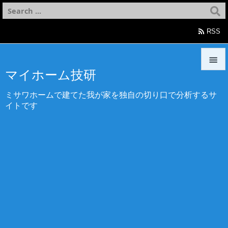

RSS

マイホーム技研

ミサワホームで建てた我が家を独自の切り口で分析するサ
メニュ
イトです

サイド

前へ

次へ

検索