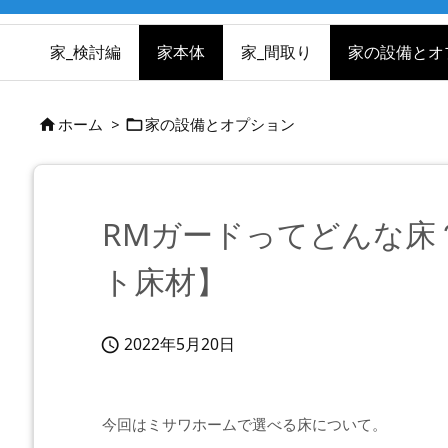
家_検討編
家本体
家_間取り
家の設備とオ
ホーム
>
家の設備とオプション


RMガードってどんな床
ト床材】
2022年5月20日

今回はミサワホームで選べる床について。