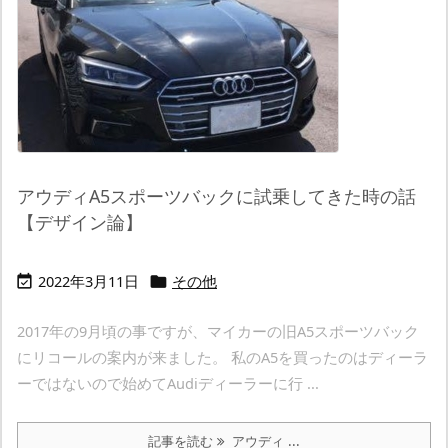
アウディA5スポーツバックに試乗してきた時の話
【デザイン論】
2022年3月11日
その他


2017年の9月頃の事ですが、マイカーの旧A5スポーツバック
にリコールの案内が来ました。 私のA5を買ったのはディーラ
ーではないので始めてAudiディーラーに行 ...
記事を読む
アウディ ...