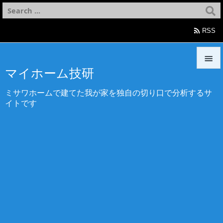

RSS

マイホーム技研

ミサワホームで建てた我が家を独自の切り口で分析するサ
メニュ
イトです

サイド

前へ

次へ

検索