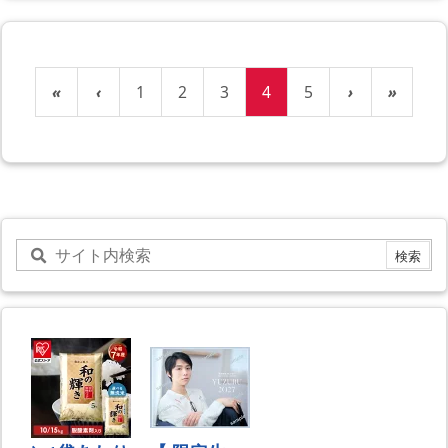
«
‹
1
2
3
4
5
›
»