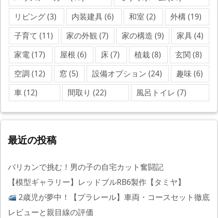
リビング
(3)
内装建具
(6)
和室
(2)
外構
(19)
子育て
(11)
家の外観
(7)
家の構造
(9)
家具
(4)
家電
(17)
屋根
(6)
床
(7)
植栽
(8)
玄関
(8)
空調
(12)
窓
(5)
設備オプション
(24)
趣味
(6)
車
(12)
間取り
(22)
風呂トイレ
(7)
最近の投稿
バリカンで挑む！男の子の自宅カット奮闘記
【模型ギャラリー】レッドブルRB6製作【タミヤ】
2歳児が夢中！【プラレール】車両・コースセット徹底
レビューと親目線の評価