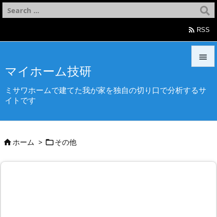

RSS

マイホーム技研

ミサワホームで建てた我が家を独自の切り口で分析するサ
メニュ
イトです

サイド

ホーム
>
その他


前へ

次へ

検索