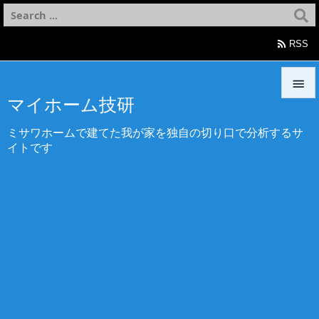

RSS

マイホーム技研

ミサワホームで建てた我が家を独自の切り口で分析するサ
メニュ
イトです

サイド

前へ

次へ

検索