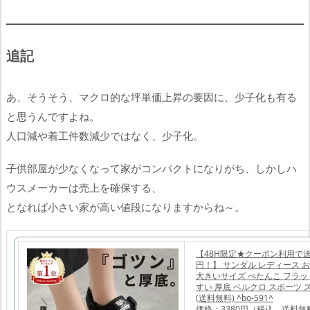
追記
あ、そうそう、マクロ的な坪単価上昇の要因に、少子化も有る
と思うんですよね。
人口減や着工件数減少ではなく、少子化。
子供部屋が少なくなって家がコンパクトになりがち、しかしハ
ウスメーカーは売上を確保する、
となれば小さい家が高い値段になりますからね～。
【48H限定★クーポン利用で送
円！】 サンダル レディース 
大きいサイズ ぺたんこ フラッ
すい 厚底 ベルクロ スポーツ 
(送料無料) ^bo-591^
価格：3380円（税込、送料無