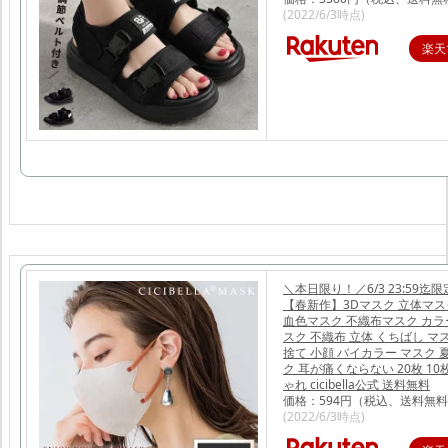
(2022/6/3時点)
楽天
＼本日限り！／6/3 23:59迄
【春新作】3Dマスク 立体マス
血色マスク 不織布マスク カラー
スク 不織布 立体 くちばし マ
捨て 小顔 バイカラー マスク 
ク 耳が痛くならない 20枚 10枚
ゃれ cicibella公式 送料無料
価格：594円（税込、送料無料
(2022/6/3時点)