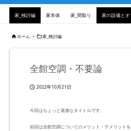
家_検討編
家本体
家_間取り
家の設備とオ
ホーム
>
家_検討編


全館空調・不要論
2022年10月21日

今回はちょっと過激なタイトルです。
前回は全館空調についてのメリット・デメリットを