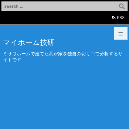

RSS

マイホーム技研

ミサワホームで建てた我が家を独自の切り口で分析するサ
メニュ
イトです

サイド

前へ

次へ

検索