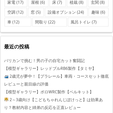
家電
(17)
屋根
(6)
床
(7)
植栽
(8)
玄関
(8)
空調
(12)
窓
(5)
設備オプション
(24)
趣味
(6)
車
(12)
間取り
(22)
風呂トイレ
(7)
最近の投稿
バリカンで挑む！男の子の自宅カット奮闘記
【模型ギャラリー】レッドブルRB6製作【タミヤ】
2歳児が夢中！【プラレール】車両・コースセット徹底
レビューと親目線の評価
【模型ギャラリー】ポロWRC製作【ベルキット】
2～3歳向け【こどもちゃれんじぽけっと】は効果あ
り？教材内容と姉弟の反応を正直レビュー