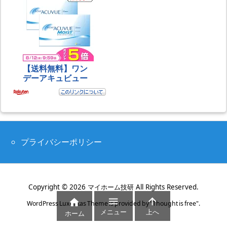
プライバシーポリシー
Copyright ©
2026
マイホーム技研
All Rights Reserved.



WordPress Luxeritas Theme is provided by "
Thought is free
".
メニュー
上へ
ホーム