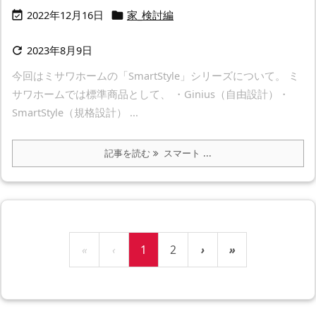
2022年12月16日
家_検討編


2023年8月9日

今回はミサワホームの「SmartStyle」シリーズについて。 ミ
サワホームでは標準商品として、 ・Ginius（自由設計）・
SmartStyle（規格設計） ...
記事を読む
スマート ...
«
‹
1
2
›
»