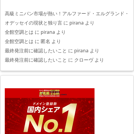
高級ミニバン市場が熱い！アルファード・エルグランド・
オデッセイの現状と独り言
に
pirana
より
全館空調とは
に
pirana
より
全館空調とは
に
匿名
より
最終発注前に確認したいこと
に
pirana
より
最終発注前に確認したいこと
に
クローヴ
より