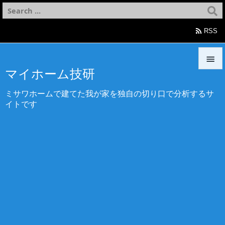

RSS

マイホーム技研

ミサワホームで建てた我が家を独自の切り口で分析するサ
メニュ
イトです

サイド

前へ

次へ

検索